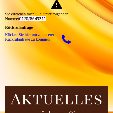
Sie erreichen mich u. a. unter folgender
0170/8649211
Nummer
Rückrufanfrage
Klicken Sie hier um zu unserer
Rückrufanfrage zu kommen