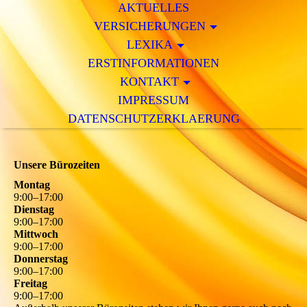
AKTUELLES
VERSICHERUNGEN
LEXIKA
ERSTINFORMATIONEN
KONTAKT
IMPRESSUM
DATENSCHUTZERKLAERUNG
Unsere Bürozeiten
Montag
9
:
00
–
17
:
00
Dienstag
9
:
00
–
17
:
00
Mittwoch
9
:
00
–
17
:
00
Donnerstag
9
:
00
–
17
:
00
Freitag
9
:
00
–
17
:
00